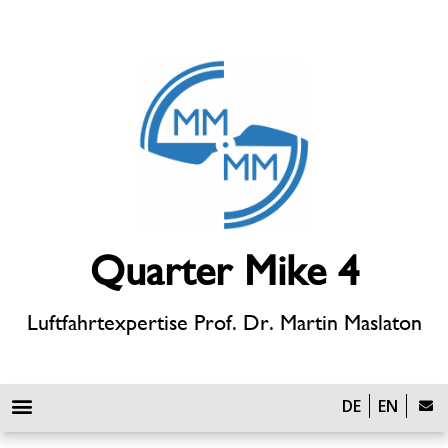
Quarter Mike 4
Luftfahrtexpertise Prof. Dr. Martin Maslaton
DE
EN
Defense Technology & Unmanned Systems
Zulassungsverfahren, Flugplätze, Infrastruktur, Windenergie und Luftverkehr